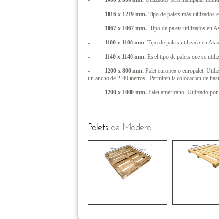
-
1000 x 600 mm.
Utilizados para manipular líquid
-
1016 x 1219 mm.
Tipo de palets más utilizados 
-
1067 x 1067 mm.
Tipo de palets utilizados en A
-
1100 x 1100 mm.
Tipo de palets utilizado en Asi
-
1140 x 1140 mm.
Es el tipo de palets que se util
-
1200 x 800 mm.
Palet europeo o europalet. Utili
un ancho de 2´40 metros. Permiten la colocación de hasta
-
1200 x 1000 mm.
Palet americano. Utilizado por
Palets
de Madera