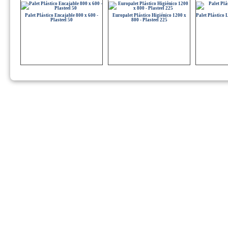
Palet Plástico Encajable 800 x 600 -
Europalet Plástico Higiénico 1200 x
Palet Plástico
Plasteel 50
800 - Plasteel 225
Palet Plástico Higiénico 1200 x 800 -
Palet Plástico Ligero Encajable 12109T
Palet Plástic
Plasteel 120
P